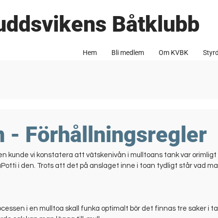
uddsvikens Båtklubb
Hem
Bli medlem
Om KVBK
Styr
 - Förhållningsregler
kunde vi konstatera att vätskenivån i mulltoans tank var orimligt 
otti i den. Trots att det på anslaget inne i toan tydligt står vad man
essen i en mulltoa skall funka optimalt bör det finnas tre saker i tan