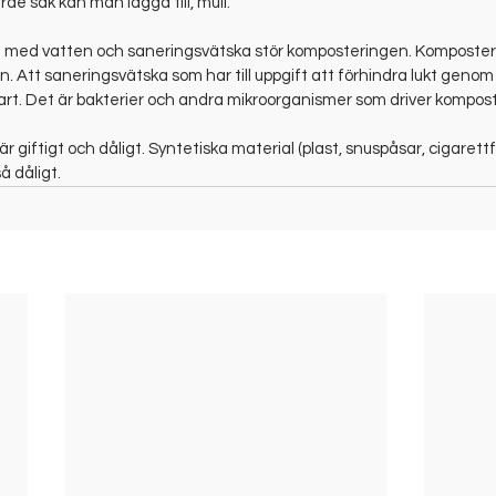
rde sak kan man lägga till, mull.
 med vatten och saneringsvätska stör komposteringen. Komposter
. Att saneringsvätska som har till uppgift att förhindra lukt genom
vklart. Det är bakterier och andra mikroorganismer som driver kompos
är giftigt och dåligt. Syntetiska material (plast, snuspåsar, cigarett
å dåligt.