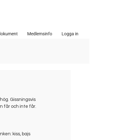
dokument
Medlemsinfo
Logga in
hög. Gissningsvis 
 får och inte får.
ken: kiss, bajs 