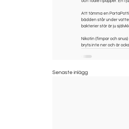
och toalettpapper. En fjä
Att tömma en PortaPotti
bädden står under vatten
bakterier stör är ju själ
Nikotin (fimpar och snus) 
bryts inte ner och är ocks
Senaste inlägg