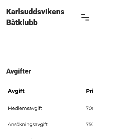
Karlsuddsvikens
Båtklubb
Avgifter
Avgift
Pris
Medlemsavgift
700 kr
Ansökningsavgift
750 kr