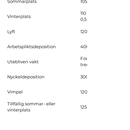
Sommarplats
1050 kr / bryggmeter
110 kr / kvadratmeter. 
Vinterplats
0,5 meter).
Lyft
1200 kr per lyft för torr
Arbetspliktsdeposition
400 kr
Första gången 2000 kr
Utebliven vakt
tredje gången uteslutn
Nyckeldeposition
300 kr per nyckel
Vimpel
120 kr
Tillfällig sommar- eller
125 kr / dygn
vinterplats
- - - -