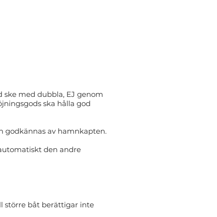
ltid ske med dubbla, EJ genom
öjningsgods ska hålla god
 kan godkännas av hamnkapten.
 automatiskt den andre
 större båt berättigar inte