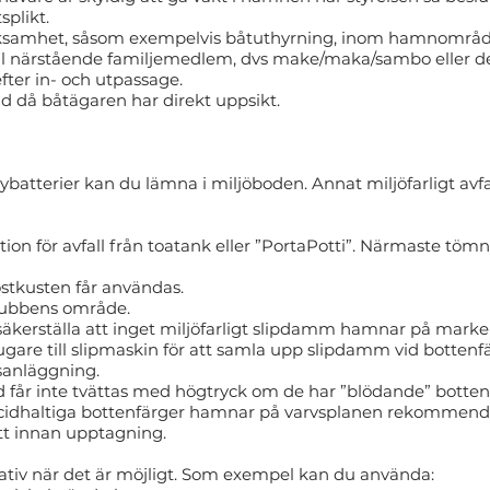
plikt.
erksamhet, såsom exempelvis båtuthyrning, inom hamnområd
 till närstående familjemedlem, dvs make/maka/sambo eller
ter in- och utpassage.
ad då båtägaren har direkt uppsikt.
 blybatterier kan du lämna i miljöboden. Annat miljöfarligt avfa
on för avfall från toatank eller ”PortaPotti”. Närmaste tömn
stkusten får användas.
klubbens område.
säkerställa att inget miljöfarligt slipdamm hamnar på mar
re till slipmaskin för att samla upp slipdamm vid botten
lsanläggning.
d får inte tvättas med högtryck om de har ”blödande” botten
iocidhaltiga bottenfärger hamnar på varvsplanen rekommende
ätt innan upptagning.
ativ när det är möjligt. Som exempel kan du använda: