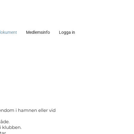
dokument
Medlemsinfo
Logga in
ndom i hamnen eller vid
råde.
i klubben.
tar.