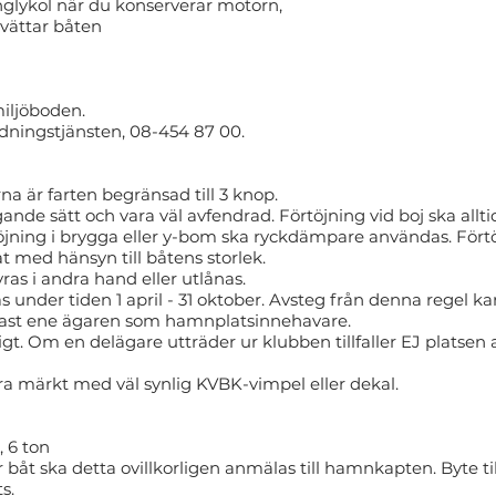
lenglykol när du konserverar motorn,
tvättar båten
miljöboden.
dningstjänsten, 08-454 87 00.
 är farten begränsad till 3 knop.
ggande sätt och vara väl avfendrad. Förtöjning vid boj ska al
rtöjning i brygga eller y-bom ska ryckdämpare användas. Fört
 med hänsyn till båtens storlek.
ras i andra hand eller utlånas.
s under tiden 1 april - 31 oktober. Avsteg från denna regel
dast ene ägaren som hamnplatsinnehavare.
t. Om en delägare utträder ur klubben tillfaller EJ platsen
a märkt med väl synlig KVBK-vimpel eller dekal.
 6 ton
t ska detta ovillkorligen anmälas till hamnkapten. Byte till
s.