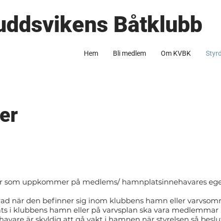
uddsvikens Båtklubb
Hem
Bli medlem
Om KVBK
Styr
er
ador som uppkommer på medlems/ hamnplatsinnehavares ege
krad när den befinner sig inom klubbens hamn eller varvsom
ats i klubbens hamn eller på varvsplan ska vara medlemmar 
avare är skyldig att gå vakt i hamnen när styrelsen så beslu