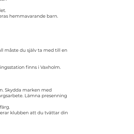
et.
 deras hemmavarande barn.
ll måste du själv ta med till en
ingsstation finns i Vaxholm.
ken. Skydda marken med
färgsarbete. Lämna presenning
färg.
rar klubben att du tvättar din