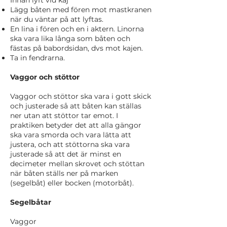
Innan lyft vid kaj
Lägg båten med fören mot mastkranen
när du väntar på att lyftas.
En lina i fören och en i aktern. Linorna
ska vara lika långa som båten och
fästas på babordsidan, dvs mot kajen.
Ta in fendrarna.
Vaggor och stöttor
Vaggor och stöttor ska vara i gott skick
och justerade så att båten kan ställas
ner utan att stöttor tar emot. I
praktiken betyder det att alla gängor
ska vara smorda och vara lätta att
justera, och att stöttorna ska vara
justerade så att det är minst en
decimeter mellan skrovet och stöttan
när båten ställs ner på marken
(segelbåt) eller bocken (motorbåt).
Segelbåtar
Vaggor