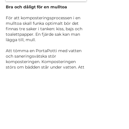
Bra och dåligt för en mulltoa
För att komposteringsprocessen i en
mulltoa skall funka optimalt bör det
finnas tre saker i tanken: kiss, bajs och
toalettpapper. En fjärde sak kan man
lägga till, mull.
Att tömma en PortaPotti med vatten
och saneringsvätska stör
komposteringen. Komposteringen
störs om bädden står under vatten. Att
saneringsvätska som har till uppgift att
förhindra lukt genom att döda
bakterier stör är ju självklart. Det är
bakterier och andra mikroorganismer
som driver komposteringen.
Nikotin (fimpar och snus) är giftigt och
dåligt. Syntetiska material (plast,
snuspåsar, cigarettfilter, tamponger)
bryts inte ner och är också dåligt.